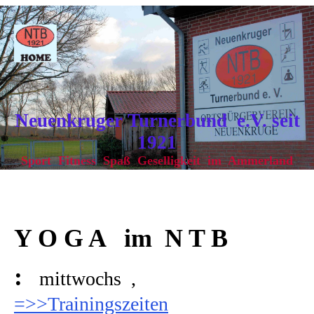
Neuenkruger Turnerbund e.V. seit
1921
Sport Fitness Spaß Geselligkeit im Ammerland
Y O G A im N T B
:
mittwochs ,
=>>Trainingszeiten