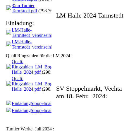
35m Turnier
Tarmstedt.pdf
(798.76KB)
LM Halle 2024 Tarmstedt
Einladung:
LM-Halle-
Tarmstedt_vereinseinladung.pdf
(68.93KB)
LM-Halle-
Tarmstedt_vereinseinladung.pdf
(68.93KB)
Quali Ringzahlen für die LM 2024 :
Quali-
Ringzahlen_LM_Bogen-
Halle_2024.pdf
(290.46KB)
Quali-
Ringzahlen_LM_Bogen-
SV Stoppelmarkt, Vechta
Halle_2024.pdf
(290.46KB)
am 18. Febr. 2024:
EinladungStoppelmarktTurnier.pdf
(314.87KB)
EinladungStoppelmarktTurnier.pdf
(314.87KB)
Turnier Werlte Juli 2024 :