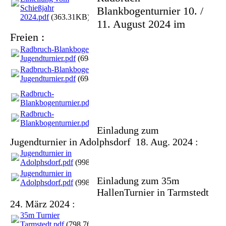
Schießjahr
Blankbogenturnier 10. /
2024.pdf
(363.31KB)
11. August 2024 im
Freien :
Radbruch-Blankbogen-
Jugendturnier.pdf
(694.48KB)
Radbruch-Blankbogen-
Jugendturnier.pdf
(694.48KB)
Radbruch-
Blankbogenturnier.pdf
(697.32KB)
Radbruch-
Blankbogenturnier.pdf
(697.32KB)
Einladung zum
Jugendturnier in Adolphsdorf 18. Aug. 2024 :
Jugendturnier in
Adolphsdorf.pdf
(998.08KB)
Jugendturnier in
Einladung zum 35m
Adolphsdorf.pdf
(998.08KB)
HallenTurnier in Tarmstedt
24. März 2024 :
35m Turnier
Tarmstedt.pdf
(798.76KB)