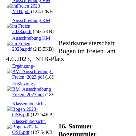
Ausschreibung VM
imFreien 2023
NTB.pdf
(124.32KB)
Ausschreibung KM
im Freien
2023a.pdf
(243.5KB)
Ausschreibung KM
Bezirksmeisterschaft
im Freien
2023a.pdf
(243.5KB)
Bogen im Freien am
4.6.2023, NTB-Platz
Ergänzung-
BM_Ausschreibung_WA-in-
Freien_2023.pdf
(188.61KB)
Ergänzung-
BM_Ausschreibung_WA-in-
Freien_2023.pdf
(188.61KB)
Klassenübersicht-
Bogen-2023-
OSB.pdf
(127.54KB)
Klassenübersicht-
16. Sommer
Bogen-2023-
OSB.pdf
(127.54KB)
Bogenturnier