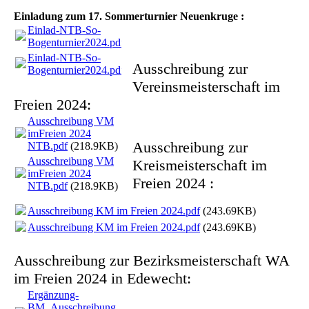
Einladung zum 17. Sommerturnier Neuenkruge :
Einlad-NTB-So-
Bogenturnier2024.pdf
(171.78KB)
Einlad-NTB-So-
Ausschreibung zur
Bogenturnier2024.pdf
(171.78KB)
Vereinsmeisterschaft im
Freien 2024:
Ausschreibung VM
imFreien 2024
Ausschreibung zur
NTB.pdf
(218.9KB)
Ausschreibung VM
Kreismeisterschaft im
imFreien 2024
Freien 2024 :
NTB.pdf
(218.9KB)
Ausschreibung KM im Freien 2024.pdf
(243.69KB)
Ausschreibung KM im Freien 2024.pdf
(243.69KB)
Ausschreibung zur Bezirksmeisterschaft WA
im Freien 2024 in Edewecht:
Ergänzung-
BM_Ausschreibung_WA-in-