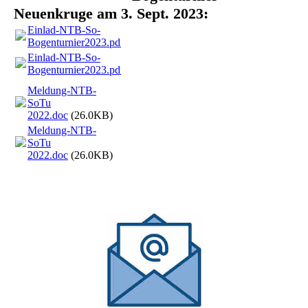
Neuenkruge am 3. Sept. 2023:
Einlad-NTB-So-
Bogenturnier2023.pdf
(170.66KB)
Einlad-NTB-So-
Bogenturnier2023.pdf
(170.66KB)
Meldung-NTB-
SoTu
2022.doc
(26.0KB)
Meldung-NTB-
SoTu
2022.doc
(26.0KB)